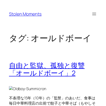
内
容
Stolen Moments
を
ス
キ
ッ
タグ:
オールドボーイ
プ
自由と監獄、孤独と復讐
「オールドボーイ」2
不条理な15年（10年）の「監禁」のあいだ、食事は
毎日中華料理店の出前で餃子と中華そば（もやしそ