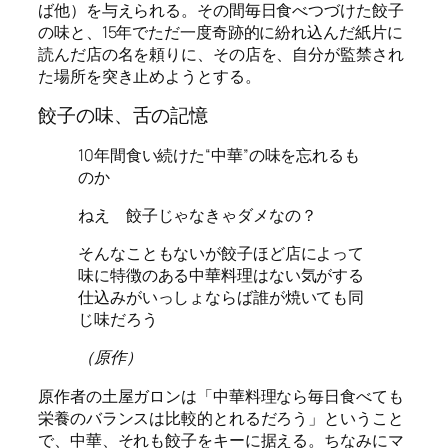
ば他）を与えられる。その間毎日食べつづけた餃子
の味と、15年でただ一度奇跡的に紛れ込んだ紙片に
読んだ店の名を頼りに、その店を、自分が監禁され
た場所を突き止めようとする。
餃子の味、舌の記憶
10年間食い続けた“中華”の味を忘れるも
のか
ねえ 餃子じゃなきゃダメなの？
そんなこともないが餃子ほど店によって
味に特徴のある中華料理はない気がする
仕込みがいっしょならば誰が焼いても同
じ味だろう
（原作）
原作者の土屋ガロンは「中華料理なら毎日食べても
栄養のバランスは比較的とれるだろう」ということ
で、中華、それも餃子をキーに据える。ちなみにマ