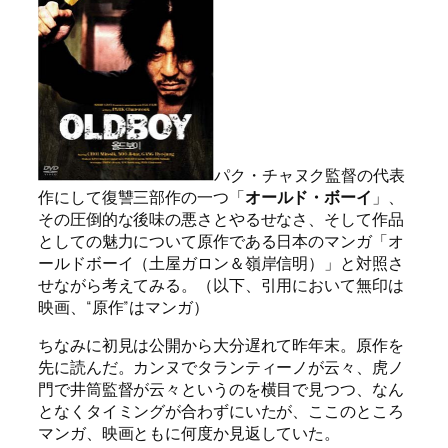
パク・チャヌク監督の代表
作にして復讐三部作の一つ「
オールド・ボーイ
」、
その圧倒的な後味の悪さとやるせなさ、そして作品
としての魅力について原作である日本のマンガ「オ
ールドボーイ（土屋ガロン＆嶺岸信明）」と対照さ
せながら考えてみる。（以下、引用において無印は
映画、“原作”はマンガ）
ちなみに初見は公開から大分遅れて昨年末。原作を
先に読んだ。カンヌでタランティーノが云々、虎ノ
門で井筒監督が云々というのを横目で見つつ、なん
となくタイミングが合わずにいたが、ここのところ
マンガ、映画ともに何度か見返していた。