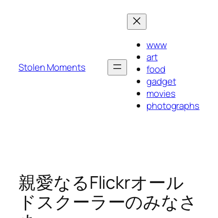
内
容
を
www
ス
art
キ
Stolen Moments
food
ッ
gadget
プ
movies
photographs
親愛なるFlickrオール
ドスクーラーのみなさ