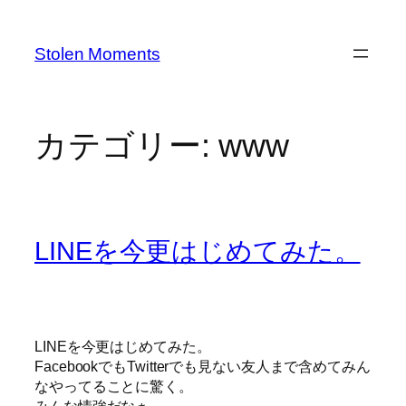
内
容
Stolen Moments
を
ス
キ
ッ
カテゴリー:
www
プ
LINEを今更はじめてみた。
LINEを今更はじめてみた。
FacebookでもTwitterでも見ない友人まで含めてみん
なやってることに驚く。
みんな情強だなぁ。