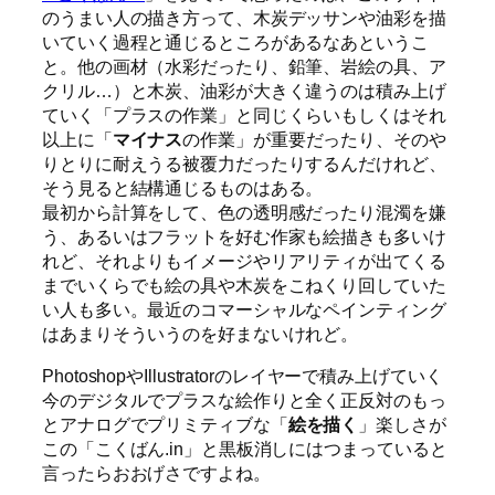
のうまい人の描き方って、木炭デッサンや油彩を描
いていく過程と通じるところがあるなあというこ
と。他の画材（水彩だったり、鉛筆、岩絵の具、ア
クリル…）と木炭、油彩が大きく違うのは積み上げ
ていく「プラスの作業」と同じくらいもしくはそれ
以上に「
マイナス
の作業」が重要だったり、そのや
りとりに耐えうる被覆力だったりするんだけれど、
そう見ると結構通じるものはある。
最初から計算をして、色の透明感だったり混濁を嫌
う、あるいはフラットを好む作家も絵描きも多いけ
れど、それよりもイメージやリアリティが出てくる
までいくらでも絵の具や木炭をこねくり回していた
い人も多い。最近のコマーシャルなペインティング
はあまりそういうのを好まないけれど。
PhotoshopやIllustratorのレイヤーで積み上げていく
今のデジタルでプラスな絵作りと全く正反対のもっ
とアナログでプリミティブな「
絵を描く
」楽しさが
この「こくばん.in」と黒板消しにはつまっていると
言ったらおおげさですよね。