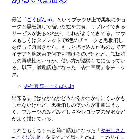
最近「
こくばん.in
」というブラウザ上で黒板にチョ
ークと黒板消しで描いた絵を共有、リプレイできる
サービスがあるのだが、これがよくできてる。マウ
スもしくはタブレットで6色のチョークと黒板消し
を使って落書きから、もっと描き込んだものまでア
イデアと腕次第で何でも描けるのだけれど、黒板消
しの再現性というか、使い方が結構キモになってい
る。以下、最近話題になった「杏仁豆腐」をチェッ
ク。
杏仁豆腐 – こくばん.in
出来るまではなかなかどうなるかわかりにくいかも
しれないけれど、黒板消しの使い方が非常にうま
く、フルーツのみずみずしさやシロップの光沢など
がよく描けている。
これともうちょっと前に話題になった「
タモリさん
– こくばん.in
」を見ていて思ったのは、このサイト