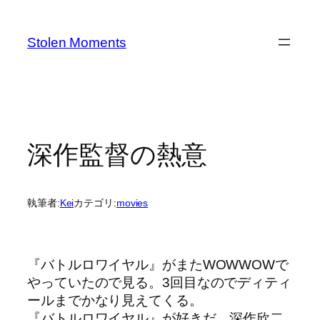
内
容
Stolen Moments
を
ス
キ
ッ
プ
深作監督の熱意
執筆者:
Kei
カテゴリ:
movies
『バトルロワイヤル』がまたWOWWOWで
やっていたので見る。3回目なのでディティ
ールまでかなり見えてくる。
『バトルロワイヤル』が好きだ。深作欣二