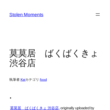
内
容
Stolen Moments
を
ス
キ
ッ
プ
莫莫居 ばくばくきょ
渋谷店
執筆者:
Kei
カテゴリ:
food
莫莫居 ばくばくきょ 渋谷店
, originally uploaded by