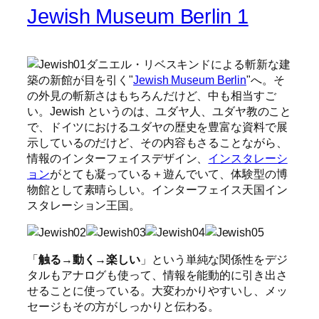
Jewish Museum Berlin 1
ダニエル・リベスキンドによる斬新な建
築の新館が目を引く"
Jewish Museum Berlin
"へ。そ
の外見の斬新さはもちろんだけど、中も相当すご
い。Jewish というのは、ユダヤ人、ユダヤ教のこと
で、ドイツにおけるユダヤの歴史を豊富な資料で展
示しているのだけど、その内容もさることながら、
情報のインターフェイスデザイン、
インスタレーシ
ョン
がとても凝っている＋遊んでいて、体験型の博
物館として素晴らしい。インターフェイス天国イン
スタレーション王国。
「
触る
→
動く
→
楽しい
」という単純な関係性をデジ
タルもアナログも使って、情報を能動的に引き出さ
せることに使っている。大変わかりやすいし、メッ
セージもその方がしっかりと伝わる。