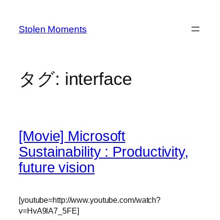
内
容
Stolen Moments
を
ス
キ
ッ
タグ:
interface
プ
[Movie] Microsoft
Sustainability : Productivity,
future vision
[youtube=http://www.youtube.com/watch?
v=HvA9lA7_5FE]