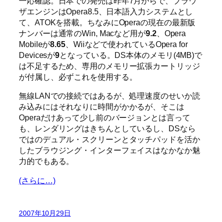
一応確認。日本での発売は昨年7月からで、ブラウ
ザエンジンはOpera8.5、日本語入力システムとし
て、ATOKを搭載。ちなみにOperaの現在の最新版
ナンバーは通常のWin, Macなど用が
9.2
、Opera
Mobileが
8.65
、Wiiなどで使われているOpera for
Devicesが
9
となっている。DS本体のメモリ(4MB)で
は不足するため、専用のメモリー拡張カートリッジ
が付属し、必ずこれを使用する。
無線LANでの接続ではあるが、処理速度のせいか読
み込みにはそれなりに時間がかかるが、そこは
Operaだけあって少し前のバージョンとは言って
も、レンダリングはきちんとしているし、DSなら
ではのデュアル・スクリーンとタッチパッドを活か
したブラウジング・インターフェイスはなかなか魅
力的でもある。
(さらに…)
2007年10月29日