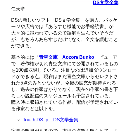
DS文学全集
任天堂
DSの新しいソフト「DS文学全集」を購入。パッケ
ージや広告では「あらすじ機能でお手軽読書」が
大々的に謳われているので誤解を生んでいそうだ
が、もちろんあらすじだけでなく、全文を読むこと
ができる。
基本的には「
青空文庫 Aozora Bunko
」ビューア
で、著作権が切れ青空文庫にて公開されているもの
を100点収録している。注目なのは追加ダウンロー
ドができる点。現在はまだ青空文庫からセレクトさ
れた5点のみと少ないが、今後の拡充が期待される
し、過去の作家ばかりでなく、現在の作家の書き下
ろし小説配信のスケジュールも予定されている。
購入時に収録されている作品、配信が予定されてい
る作家などは以下を。
Touch-DS.jp – DS文学全集
容量の限界があるので、本棚の点数も限られてしま