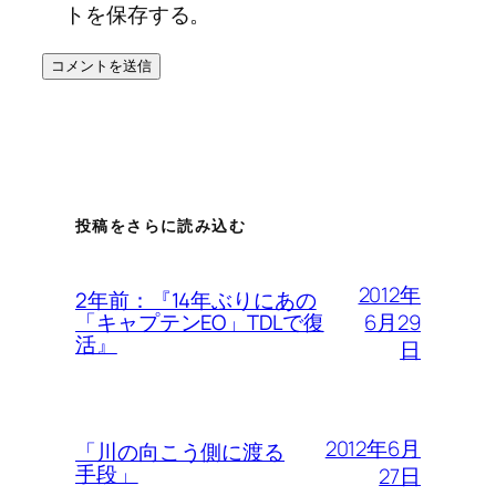
トを保存する。
投稿をさらに読み込む
2012年
2年前：『14年ぶりにあの
6月29
「キャプテンEO」TDLで復
活』
日
2012年6月
「川の向こう側に渡る
手段」
27日