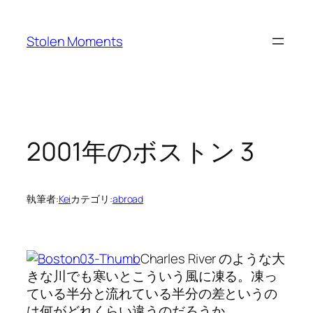
内
容
Stolen Moments
を
ス
キ
ッ
プ
2001年のボストン 3
執筆者:
Kei
カテゴリ:
abroad
Charles River のような大
きな川でも寒いとこういう風に凍る。凍っ
ている半分と流れている半分の差というの
は何がどれくらい違うのだろうか。