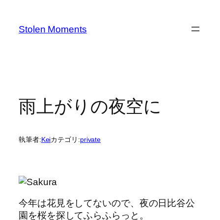
内
容
Stolen Moments
を
ス
キ
ッ
プ
雨上がりの夜空に
執筆者:
Kei
カテゴリ:
private
今年は花見をしてないので、夜の日比谷公
園を桜を探してふらふらっと。