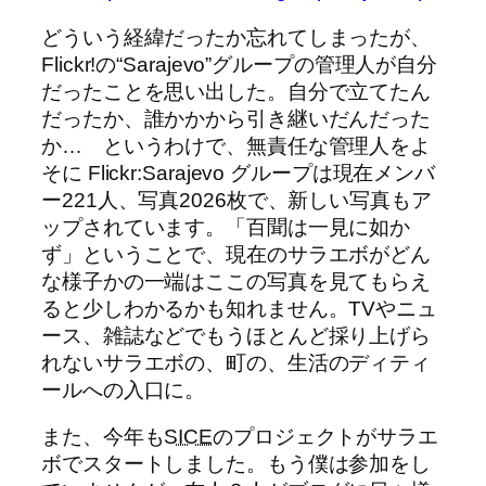
どういう経緯だったか忘れてしまったが、
Flickr!の“Sarajevo”グループの管理人が自分
だったことを思い出した。自分で立てたん
だったか、誰かかから引き継いだんだった
か… というわけで、無責任な管理人をよ
そに Flickr:Sarajevo グループは現在メンバ
ー221人、写真2026枚で、新しい写真もア
ップされています。「百聞は一見に如か
ず」ということで、現在のサラエボがどん
な様子かの一端はここの写真を見てもらえ
ると少しわかるかも知れません。TVやニュ
ース、雑誌などでもうほとんど採り上げら
れないサラエボの、町の、生活のディティ
ールへの入口に。
また、今年も
SICE
のプロジェクトがサラエ
ボでスタートしました。もう僕は参加をし