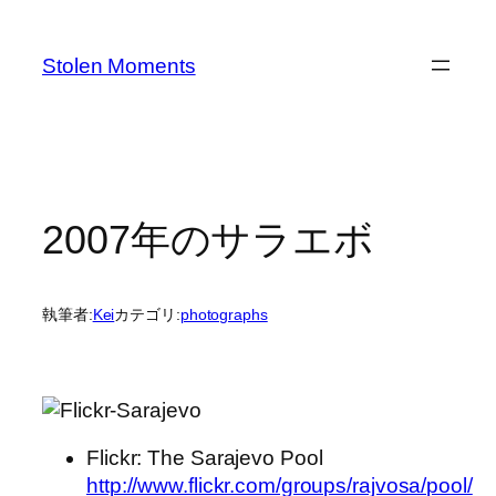
内
容
Stolen Moments
を
ス
キ
ッ
プ
2007年のサラエボ
執筆者:
Kei
カテゴリ:
photographs
Flickr: The Sarajevo Pool
http://www.flickr.com/groups/rajvosa/pool/