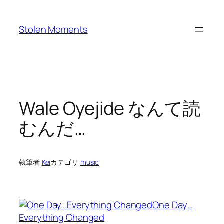
内
容
Stolen Moments
を
ス
キ
ッ
プ
Wale Oyejide なんて読
むんだ…
執筆者:
Kei
カテゴリ:
music
One Day…
Everything Changed