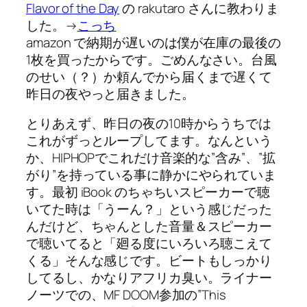
Flavor of the Day
の rakutaro さんに教わりま
した。→
こっち
amazon で納期が遅いのは僕が在庫の最後の
1枚を買ったからです。ごめんなさい。台風
のせい（？）か頼んでから届くまで遅くて
昨日の夜やっと届きました。
とりあえず、昨日の夜の10時からうちでは
これがずっとループしてます。なんという
か、HIPHOPでこれだけ音楽的な”含み”、”拡
がり”を持っている事に静かにやられていま
す。最初 iBook のちゃちいスピーカーで聴
いてた時は「うーん？」という感じだった
んだけど、ちゃんとした音量＆スピーカー
で聴いてると「廻る度にいろいろ聴こえて
くる」そんな感じです。ビートもしっかり
してるし、かなりアフリカ臭い。ライナー
ノーツでの、MF DOOM参加の”This