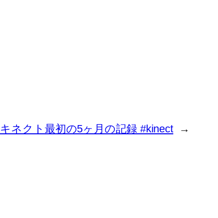
jects – キネクト最初の5ヶ月の記録 #kinect
→