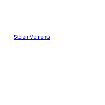
内
容
を
ス
キ
Stolen Moments
ッ
プ