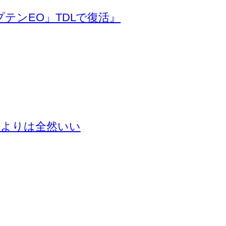
テンEO」TDLで復活』
るよりは全然いい