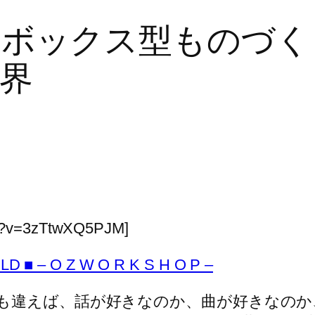
（サンドボックス型ものづ
界
ch?v=3zTtwXQ5PJM]
D ■ – O Z W O R K S H O P –
も違えば、話が好きなのか、曲が好きなのか