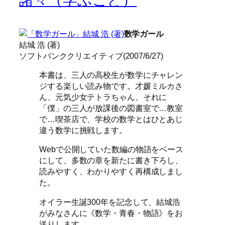
諸々（学ぶこと）
数学ガール
結城 浩 (著)
ソフトバンククリエイティブ(2007/6/27)
本書は、三人の高校生が数学にチャレン
ジする楽しい読み物です。才媛ミルカさ
ん、元気少女テトラちゃん、それに
「僕」の三人が放課後の図書室で…教室
で…喫茶店で、学校の数学とはひとあじ
違う数学に挑戦します。
Webで公開していた数編の物語をベース
にして、多数の章を新たに書き下ろし、
読みやすく、わかりやすく再構成しまし
た。
オイラー生誕300年を記念して、結城浩
がみなさんに《数学・青春・物語》をお
送りします。