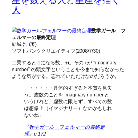
人
数学ガール フ
ェルマーの最終定理
結城 浩 (著)
ソフトバンククリエイティブ(2008/7/30)
二乗すると-1になる数、±
i
。その i が "imaginary
number" の頭文字ということを今まで知らなかった
ような気がする。忘れていただけなのだろうか。
「・・・・・具体的すぎると本質を見失
う。虚数のことを imaginary number と
いうけれど、虚数に限らず、すべての数
は想像上（イマジナリー）なのかもしれ
ないね」
『
数学ガール フェルマーの最終定
理
』p.172