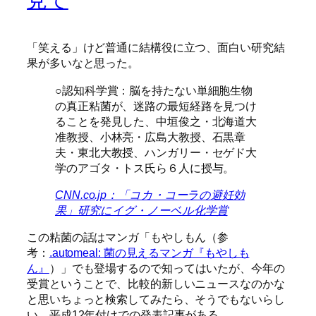
見て
「笑える」けど普通に結構役に立つ、面白い研究結
果が多いなと思った。
○認知科学賞：脳を持たない単細胞生物
の真正粘菌が、迷路の最短経路を見つけ
ることを発見した、中垣俊之・北海道大
准教授、小林亮・広島大教授、石黒章
夫・東北大教授、ハンガリー・セゲド大
学のアゴタ・トス氏ら６人に授与。
CNN.co.jp：「コカ・コーラの避妊効
果」研究にイグ・ノーベル化学賞
この粘菌の話はマンガ「もやしもん（参
考：
.automeal: 菌の見えるマンガ『もやしも
ん』
）」でも登場するので知ってはいたが、今年の
受賞ということで、比較的新しいニュースなのかな
と思いちょっと検索してみたら、そうでもないらし
い。平成12年付けでの発表記事がある。