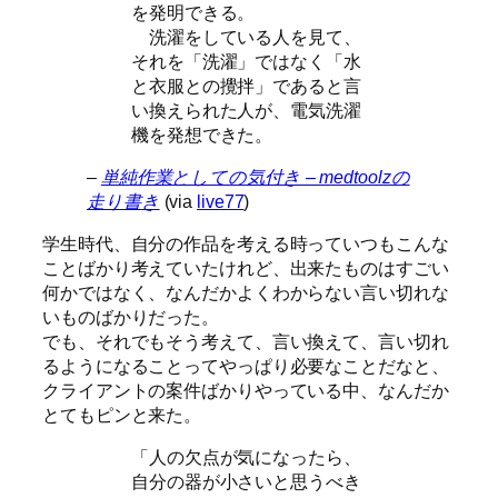
を発明できる。
洗濯をしている人を見て、
それを「洗濯」ではなく「水
と衣服との攪拌」であると言
い換えられた人が、電気洗濯
機を発想できた。
–
単純作業としての気付き – medtoolzの
走り書き
(via
live77
)
学生時代、自分の作品を考える時っていつもこんな
ことばかり考えていたけれど、出来たものはすごい
何かではなく、なんだかよくわからない言い切れな
いものばかりだった。
でも、それでもそう考えて、言い換えて、言い切れ
るようになることってやっぱり必要なことだなと、
クライアントの案件ばかりやっている中、なんだか
とてもピンと来た。
「人の欠点が気になったら、
自分の器が小さいと思うべき