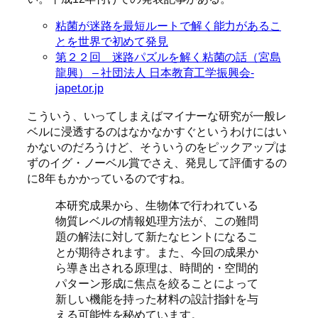
粘菌が迷路を最短ルートで解く能力があるこ
とを世界で初めて発見
第２２回 迷路パズルを解く粘菌の話（宮島
龍興） – 社団法人 日本教育工学振興会-
japet.or.jp
こういう、いってしまえばマイナーな研究が一般レ
ベルに浸透するのはなかなかすぐというわけにはい
かないのだろうけど、そういうのをピックアップは
ずのイグ・ノーベル賞でさえ、発見して評価するの
に8年もかかっているのですね。
本研究成果から、生物体で行われている
物質レベルの情報処理方法が、この難問
題の解法に対して新たなヒントになるこ
とが期待されます。また、今回の成果か
ら導き出される原理は、時間的・空間的
パターン形成に焦点を絞ることによって
新しい機能を持った材料の設計指針を与
える可能性を秘めています。