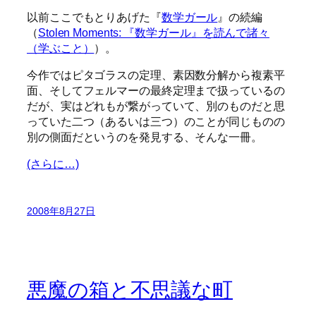
以前ここでもとりあげた『
数学ガール
』の続編
（
Stolen Moments: 『数学ガール』を読んで諸々
（学ぶこと）
）。
今作ではピタゴラスの定理、素因数分解から複素平
面、そしてフェルマーの最終定理まで扱っているの
だが、実はどれもが繋がっていて、別のものだと思
っていた二つ（あるいは三つ）のことが同じものの
別の側面だというのを発見する、そんな一冊。
(さらに…)
2008年8月27日
悪魔の箱と不思議な町