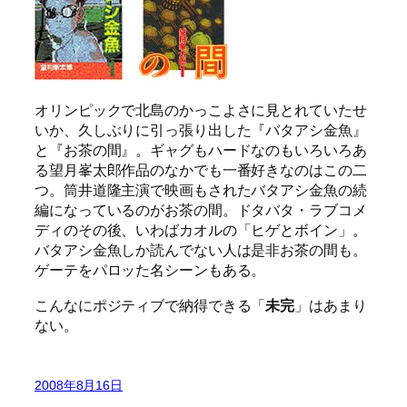
オリンピックで北島のかっこよさに見とれていたせ
いか、久しぶりに引っ張り出した『バタアシ金魚』
と『お茶の間』。ギャグもハードなのもいろいろあ
る望月峯太郎作品のなかでも一番好きなのはこの二
つ。筒井道隆主演で映画もされたバタアシ金魚の続
編になっているのがお茶の間。ドタバタ・ラブコメ
ディのその後、いわばカオルの「ヒゲとボイン」。
バタアシ金魚しか読んでない人は是非お茶の間も。
ゲーテをパロッた名シーンもある。
こんなにポジティブで納得できる「
未完
」はあまり
ない。
2008年8月16日