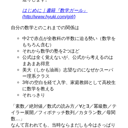
はじめに｜書籍『数学ガール』
(http://www.hyuki.com/girl/)
自分の数学とのこれまでの関係は
中2で赤点が全教科の半数に迫る勢い（数学を
もちろん含む）
それから数学の塾を2つほど
公式は全く覚えないが、公式から考えるのは
まあまあ得意
美大（しかも油画）志望なのになぜかスーパ
ー理系クラス
3年の空白を経て入学、家庭教師として高校生
に数学を教える
それっきり
素数／絶対値／数式の読み方／∀と∃／冪級数／テ
イラー展開／フィボナッチ数列／カタラン数／母関
数…
なんて言われても、当時ならまだしも今はさっぱり