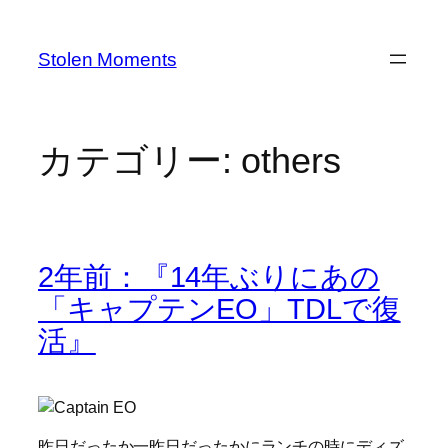
内
容
Stolen Moments
を
ス
キ
ッ
カテゴリー:
others
プ
2年前：『14年ぶりにあの
「キャプテンEO」TDLで復
活』
昨日だったか一昨日だったかにランチの時にディズ