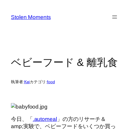
内
容
Stolen Moments
を
ス
キ
ッ
プ
ベビーフード & 離乳食
執筆者:
Kei
カテゴリ:
food
今日、「
.automeal
」の方のリサーチ＆
amp;実験で、ベビーフードをいくつか買っ