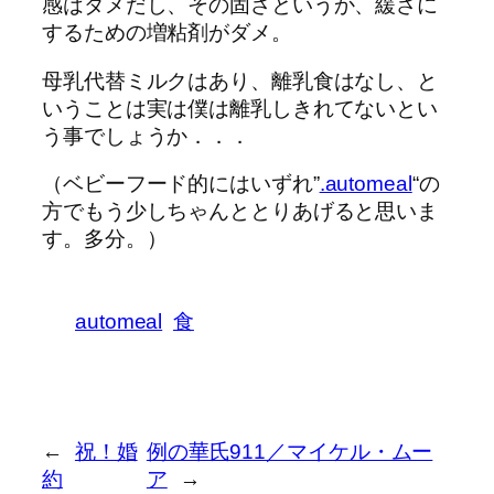
感はダメだし、その固さというか、緩さに
するための増粘剤がダメ。
母乳代替ミルクはあり、離乳食はなし、と
いうことは実は僕は離乳しきれてないとい
う事でしょうか．．．
（ベビーフード的にはいずれ”
.automeal
“の
方でもう少しちゃんととりあげると思いま
す。多分。）
automeal
食
←
祝！婚
例の華氏911／マイケル・ムー
約
ア
→