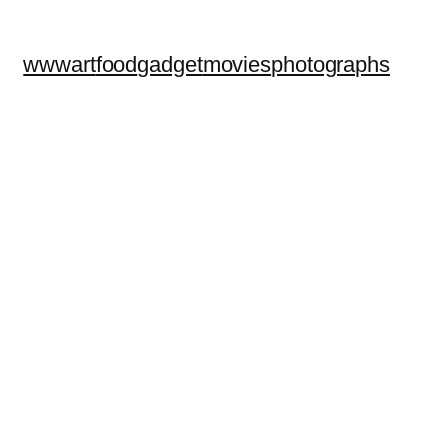
www
art
food
gadget
movies
photographs