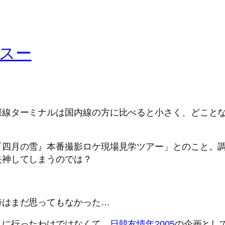
スー
。
際線ターミナルは国内線の方に比べると小さく、どことな
『四月の雪』本番撮影ロケ現場見学ツアー」とのこと。
失神してしまうのでは？
時はまだ思ってもなかった…
見に行ったわけではなくて、
日韓友情年2005
の企画とし