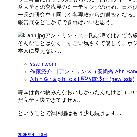
益大学との交流展のミーティングのため。日本
ー氏の研究室＋同じく各専攻からの選抜となる。展
報告展をどこかでできればいいと思う。
アン・サン・スー氏は噂ではとても
そんなことはなく、すごい気さくで優しく、ポ
本人に見えない…
ssahn.com
作家紹介 ［アン・サンス（安尚秀 Ahn Sang
A h n G r a p h i c s | 照益虞波什 (new_sds)
韓国は食べ物みんなおいしかったんだけど（い
だ完全回復できてません。
ということで韓国編はもう少し続きます…
2005年4月26日