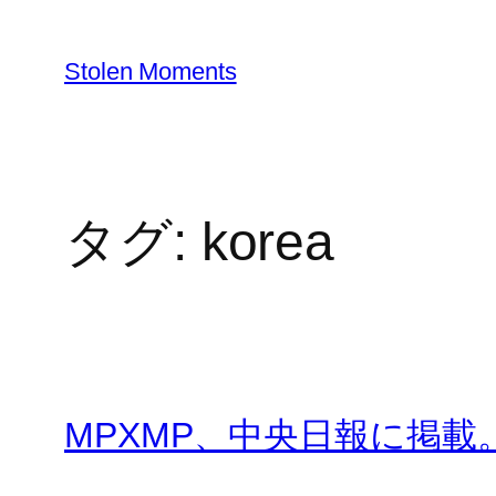
内
容
Stolen Moments
を
ス
キ
ッ
プ
タグ:
korea
MPXMP、中央日報に掲載