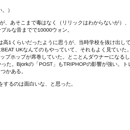
い。）
な感じだが、あそこまで毒はなく（リリックはわからないが
ルな音までで10000ウォン。
ころは高1くらいだったように思うが、当時学校を抜け出し
UKなんてのもやっていて、それもよく見ていた。Portshead
ストル発のトリップホップが席巻していた。とことんダウナーに
Bjorkの「POST」もTRIPHOPの影響が強い。ト
はいくつかある。
をするのは面白いな、と思った。