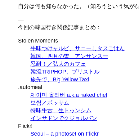
自分は何も知らなかった。（知ろうという気が
—
今回の韓国行き関係記事まとめ：
Stolen Moments
牛味つけャルビ、サニーしタスごはん
韓国、四月の雪、アンサンスー
忍耐！／弘大のカフェ
韓流TRIPHOP、ブリストル
旅先で、Big Yellow Taxi
.automeal
제이미 올리버 a.k.a naked chef
보쌈／ポッサム
特味牛舌、生トゥンシム
インサドンでクジョルパン
Flickr!
Seoul – a photoset on Flickr