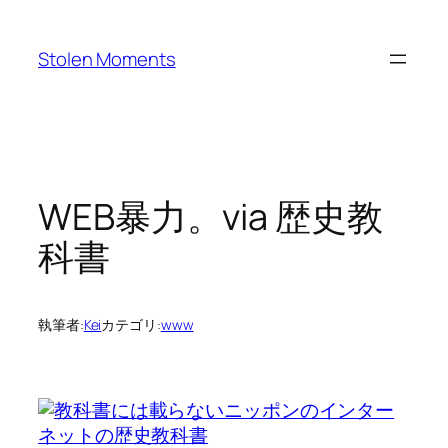
内
容
Stolen Moments
を
ス
キ
ッ
プ
WEB暴力。via 歴史教
科書
執筆者:
Kei
カテゴリ:
www