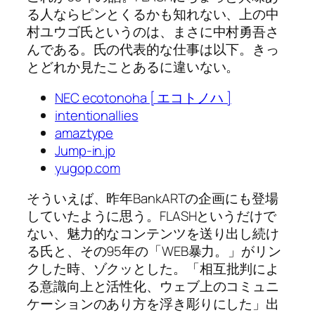
る人ならピンとくるかも知れない、上の中
村ユウゴ氏というのは、まさに中村勇吾さ
んである。氏の代表的な仕事は以下。きっ
とどれか見たことあるに違いない。
NEC ecotonoha [ エコトノハ ]
intentionallies
amaztype
Jump-in.jp
yugop.com
そういえば、昨年BankARTの企画にも登場
していたように思う。FLASHというだけで
ない、魅力的なコンテンツを送り出し続け
る氏と、その95年の「WEB暴力。」がリン
クした時、ゾクッとした。
相互批判によ
る意識向上と活性化、ウェブ上のコミュニ
ケーションのあり方を浮き彫りにした
出