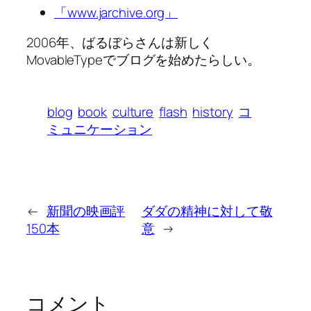
「www.jarchive.org」
2006年、ばるぼらさんは新しく
MovableTypeでブログを始めたらしい。
blog
book
culture
flash
history
コ
ミュニケーション
←
新聞の映画評
ダダの精神に対して敬
150本
意
→
コメント