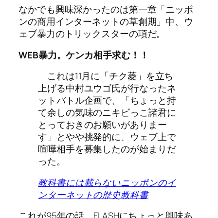
なかでも興味深かったのは第一章「ニッポ
ンの商用インターネットの草創期」中、ウ
ェブ暴力のトリックスターの項だ。
WEB暴力。ケンカ相手求む！！
これは11月に「チク菱」を立ち
上げる中村ユウゴ氏が行なったネ
ットバトル企画で、「ちょっと持
て余しの気味のニキビっこ諸君に
とっておきのお願いがありまー
す」とやや挑発的に、ウェブ上で
喧嘩相手を募集したのが始まりだ
った。
教科書には載らないニッポンのイ
ンターネットの歴史教科書
これが95年の話。FLASHにちょっと興味あ