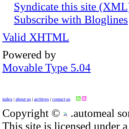
Syndicate this site (XML
Subscribe with Bloglines
Valid XHTML
Powered by
Movable Type 5.04
index
|
about us
|
archives
|
contact us
Copyright ©
.automeal som
This site is licensed under 