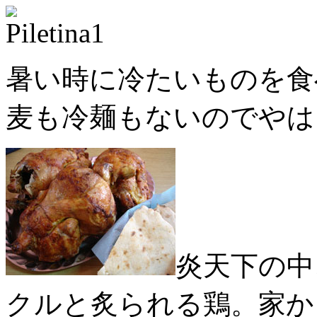
暑い時に冷たいものを食
麦も冷麺もないのでやは
炎天下の中
クルと炙られる鶏。家か