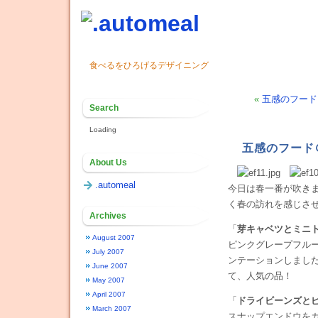
食べるをひろげるデザイニング
«
五感のフード＠Ele
Search
Loading
五感のフード＠El
About Us
.automeal
今日は春一番が吹き
く春の訪れを感じさ
Archives
「
芽キャベツとミニ
August 2007
ピンクグレープフル
July 2007
ンテーションしまし
June 2007
て、人気の品！
May 2007
April 2007
「
ドライビーンズと
March 2007
スナップエンドウを