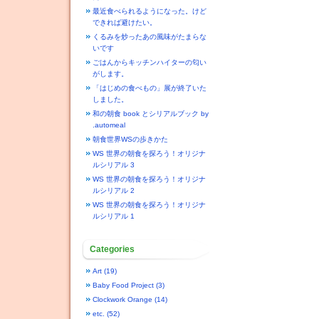
最近食べられるようになった。けど
できれば避けたい。
くるみを炒ったあの風味がたまらな
いです
ごはんからキッチンハイターの匂い
がします。
「はじめの食べもの」展が終了いた
しました。
和の朝食 book とシリアルブック by
.automeal
朝食世界WSの歩きかた
WS 世界の朝食を探ろう！オリジナ
ルシリアル 3
WS 世界の朝食を探ろう！オリジナ
ルシリアル 2
WS 世界の朝食を探ろう！オリジナ
ルシリアル 1
Categories
Art (19)
Baby Food Project (3)
Clockwork Orange (14)
etc. (52)