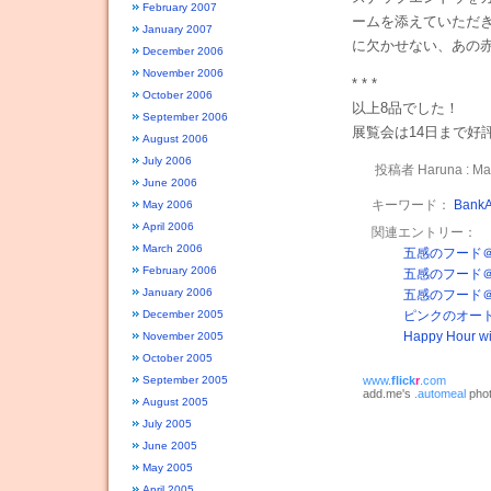
February 2007
ームを添えていただ
January 2007
に欠かせない、あの
December 2006
November 2006
* * *
October 2006
以上8品でした！
September 2006
展覧会は14日まで好
August 2006
July 2006
投稿者 Haruna : Mar
June 2006
キーワード：
Bank
May 2006
April 2006
関連エントリー：
March 2006
五感のフード＠Elec
February 2006
五感のフード＠Elec
January 2006
五感のフード＠Elec
ピンクのオー
December 2005
Happy Hour wit
November 2005
October 2005
www.
flick
r
.com
September 2005
add.me's
.automeal
phot
August 2005
July 2005
June 2005
May 2005
April 2005