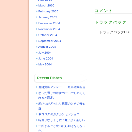
March 2005
コメント
February 2005
January 2005
トラックバック
December 2004
November 2004
トラックバックURL : http
October 2004
September 2004
August 2004
July 2004
June 2004
May 2004
Recent Dishes
お目覚めアンケート 最終結果報告
思った通りの最後の一口でしめくく
れると満足。
米びつがぎっしり状態のときの安心
感
ネコジタのガクカンセツショウ
時おりむしょうに / 丸い形 / 楽しい
一回まるごと食べたら動けなくなっ
た。