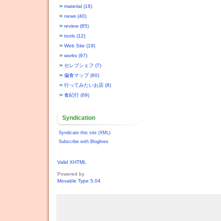
material (16)
news (40)
review (85)
tools (12)
Web Site (19)
works (97)
セレブシェフ (7)
偏食マップ (60)
行ってみたいお店 (8)
食紀行 (69)
Syndication
Syndicate this site (XML)
Subscribe with Bloglines
Valid XHTML
Powered by
Movable Type 5.04